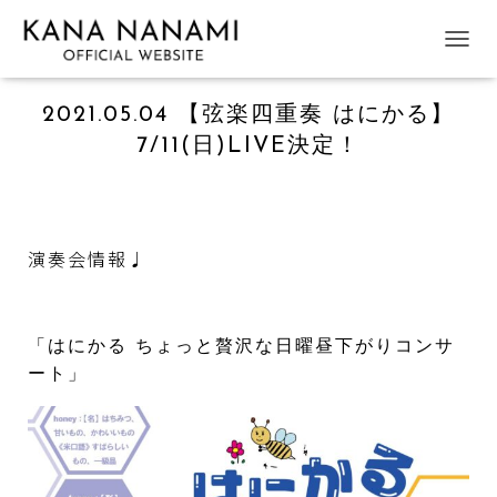
ナ
ビ
ゲ
2021.05.04 【弦楽四重奏 はにかる】
ー
シ
7/11(日)LIVE決定！
ョ
ン
を
切
り
演奏会情報♩
替
え
「はにかる ちょっと贅沢な日曜昼下がりコンサ
ート」